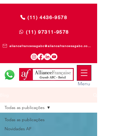
(11) 4436-9578
(11) 97311-9578
aliancafrancesagabc@aliancafrancesagabc.com.br
Menu
Blog
Todas as publicações
Todas as publicações
Novidades AF