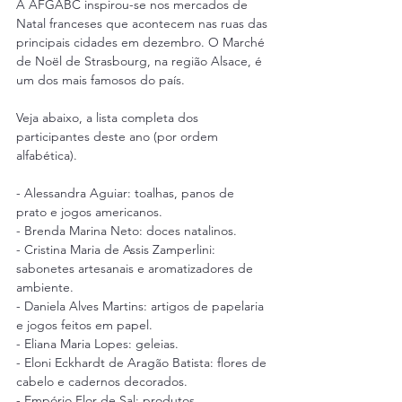
A AFGABC inspirou-se nos mercados de 
Natal franceses que acontecem nas ruas das 
principais cidades em dezembro. O Marché 
de Noël de Strasbourg, na região Alsace, é 
um dos mais famosos do país.
Veja abaixo, a lista completa dos 
participantes deste ano (por ordem 
alfabética).
- Alessandra Aguiar: toalhas, panos de 
prato e jogos americanos.
- Brenda Marina Neto: doces natalinos.
- Cristina Maria de Assis Zamperlini: 
sabonetes artesanais e aromatizadores de 
ambiente.
- Daniela Alves Martins: artigos de papelaria 
e jogos feitos em papel.
- Eliana Maria Lopes: geleias.
- Eloni Eckhardt de Aragão Batista: flores de 
cabelo e cadernos decorados.
- Empório Flor de Sal: produtos 