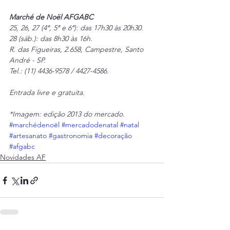
Marché de Noël AFGABC
25, 26, 27 (4ª, 5ª e 6ª): das 17h30 às 20h30.
28 (sáb.): das 8h30 às 16h.
R. das Figueiras, 2.658, Campestre, Santo 
André - SP.
Tel.: (11) 4436-9578 / 4427-4586.
Entrada livre e gratuita.
*Imagem: edição 2013 do mercado.
#marchédenoël
#mercadodenatal
#natal
#artesanato
#gastronomia
#decoração
#afgabc
Novidades AF