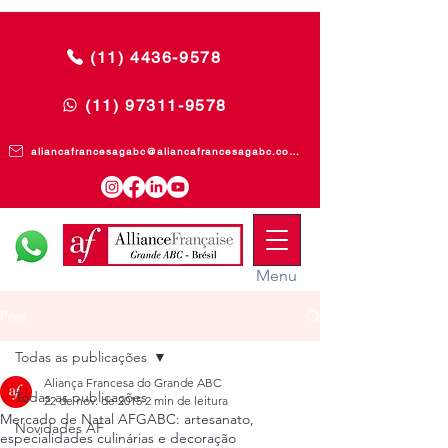
(11) 4436-9578
(11) 97311-9578
aliancafrancesagabc@aliancafrancesagabc.com.br
Menu
Post
Todas as publicações
Aliança Francesa do Grande ABC
Todas as publicações
22 de nov. de 2015
2 min de leitura
Mercado de Natal AFGABC: artesanato,
Novidades AF
especialidades culinárias e decoração