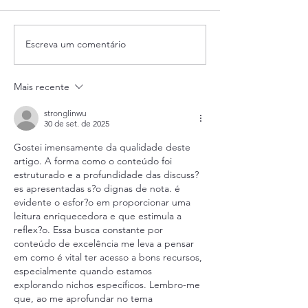
Escreva um comentário
Matricule seu filho e
Semana de Aula
estimule o seu
Gratuitas!
desenvolvimento!
Mais recente
stronglinwu
30 de set. de 2025
Gostei imensamente da qualidade deste 
artigo. A forma como o conteúdo foi 
estruturado e a profundidade das discuss?
es apresentadas s?o dignas de nota. é 
evidente o esfor?o em proporcionar uma 
leitura enriquecedora e que estimula a 
reflex?o. Essa busca constante por 
conteúdo de excelência me leva a pensar 
em como é vital ter acesso a bons recursos, 
especialmente quando estamos 
explorando nichos específicos. Lembro-me 
que, ao me aprofundar no tema 