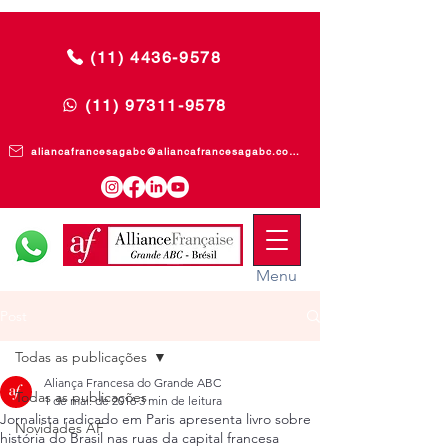
(11) 4436-9578
(11) 97311-9578
aliancafrancesagabc@aliancafrancesagabc.com.br
Menu
Post
Todas as publicações
Aliança Francesa do Grande ABC
Todas as publicações
1 de mai. de 2016
3 min de leitura
Jornalista radicado em Paris apresenta livro sobre
Novidades AF
história do Brasil nas ruas da capital francesa