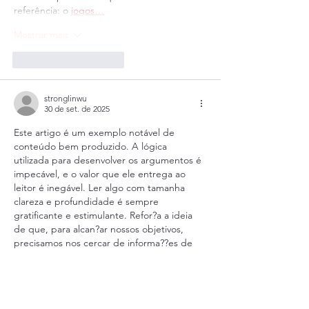
referência: o 
jogos…
Mostrar mais
Curtir
Responder
stronglinwu
30 de set. de 2025
Este artigo é um exemplo notável de 
conteúdo bem produzido. A lógica 
utilizada para desenvolver os argumentos é 
impecável, e o valor que ele entrega ao 
leitor é inegável. Ler algo com tamanha 
clareza e profundidade é sempre 
gratificante e estimulante. Refor?a a ideia 
de que, para alcan?ar nossos objetivos, 
precisamos nos cercar de informa??es de 
alto calibre e ferramentas que nos auxiliem 
nesse percurso. No meu caso, que tenho 
explorado as **apostas esportivas**, a 
busca por uma plataforma que…