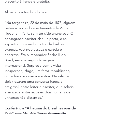
o evento é franca e gratuita.
Abaixo, um trecho do livro.
"Na terça-feira, 22 de maio de 1877, alguém 
bateu à porta do apartamento de Victor 
Hugo, em Paris, sem ter sido anunciado. O 
consagrado escritor abriu a porta, e se 
espantou: um senhor alto, de barbas 
brancas, vestindo casaca e cartola o 
encarava. Era o imperador Pedro II do 
Brasil, em sua segunda viagem 
internacional. Surpreso com a visita 
inesperada, Hugo, um feroz republicano, 
convidou o monarca a entrar. Na sala, os 
dois travaram uma conversa franca e 
amigável, entre leitor e escritor, que selaria 
a amizade entre aqueles dois homens de 
universos tão distantes."
Conferência "A história do Brasil nas ruas de 
Paris" com Maurício Torres Assumpção