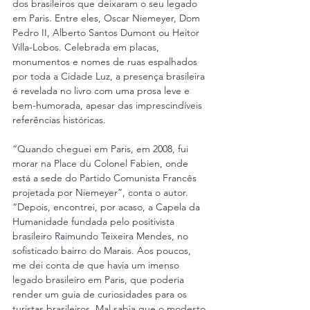
dos brasileiros que deixaram o seu legado 
em Paris. Entre eles, Oscar Niemeyer, Dom 
Pedro II, Alberto Santos Dumont ou Heitor 
Villa-Lobos. Celebrada em placas, 
monumentos e nomes de ruas espalhados 
por toda a Cidade Luz, a presença brasileira 
é revelada no livro com uma prosa leve e 
bem-humorada, apesar das imprescindíveis 
referências históricas.
“Quando cheguei em Paris, em 2008, fui 
morar na Place du Colonel Fabien, onde 
está a sede do Partido Comunista Francês 
projetada por Niemeyer”, conta o autor. 
“Depois, encontrei, por acaso, a Capela da 
Humanidade fundada pelo positivista 
brasileiro Raimundo Teixeira Mendes, no 
sofisticado bairro do Marais. Aos poucos, 
me dei conta de que havia um imenso 
legado brasileiro em Paris, que poderia 
render um guia de curiosidades para os 
turistas brasileiros. Mal sabia que o modesto 