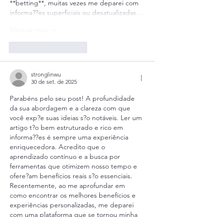
**betting**, muitas vezes me deparei com 
informa??es superficiais ou desatualizadas.…
Mostrar mais
Curtir
Responder
stronglinwu
30 de set. de 2025
Parabéns pelo seu post! A profundidade 
da sua abordagem e a clareza com que 
você exp?e suas ideias s?o notáveis. Ler um 
artigo t?o bem estruturado e rico em 
informa??es é sempre uma experiência 
enriquecedora. Acredito que o 
aprendizado contínuo e a busca por 
ferramentas que otimizem nosso tempo e 
ofere?am benefícios reais s?o essenciais. 
Recentemente, ao me aprofundar em 
como encontrar os melhores benefícios e 
experiências personalizadas, me deparei 
com uma plataforma que se tornou minha 