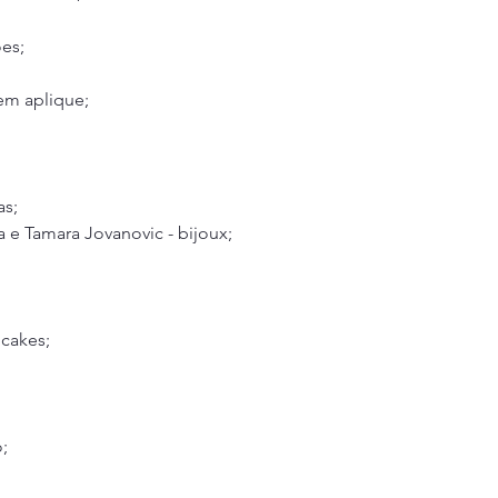
ões;
 em aplique;
as;
a e Tamara Jovanovic - bijoux;
pcakes;
;