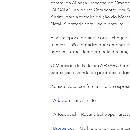
central da Aliança Francesa do Grand
(AFGABC), no bairro Campestre, em S
André, para a terceira edição do Merc
Natal. A entrada será livre e gratuita.
É nesta época do ano, com a chegada d
francesas são tomadas por centenas d
artesanais, mas também pela decoraçã
O Mercado de Natal da AFGABC homenag
exposição e venda de produtos feitos
Abaixo, você confere a lista de exposi
- 
Adavida
 – artesanato;
- Artespecial – Rosana Schoeps - arte
- 
Brejeirices
 – Marli Brejeiro - cerâmicas