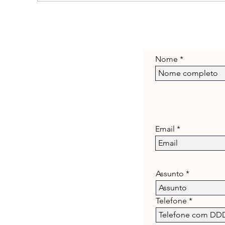
Super Novidade para Dia dos
Mat
Namorados!
o
Nome
Email
Assunto
Telefone