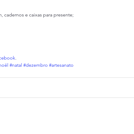
m, cadernos e caixas para presente;
cebook
.
noël
#natal
#dezembro
#artesanato