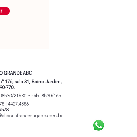
r
DO GRANDE ABC
° 176, sala 31, Bairro Jardim,
90-770.
 08h30/21h30 e sáb. 8h30/16h
78 | 4427.4586
.9578
@aliancafrancesagabc.com.br