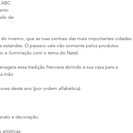
e ABC 
anto 
ado de 
o inverno, que as ruas centrais das mais importantes cidades 
e estandes. O passeio vale não somente pelos produtos 
o e iluminação com o tema do Natal.
eia essa tradição francesa abrindo a sua casa para a 
 à mão.
tores deste ano (por ordem alfabética).
sanato e decoração;
 artísticas;