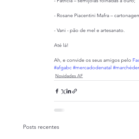
- Patrícia – semijoias folhadas a ouro;
- Rosane Piacentini Mafra – cartonage
- Vani - pão de mel e artesanato.
Até lá!
Ah, e convide os seus amigos pelo 
Fa
#afgabc
#mercadodenatal
#marchéde
Novidades AF
Posts recentes