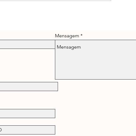
Semana de Aulas G
ricule seu filho e estimule
 seu desenvolvimento!
Mensagem