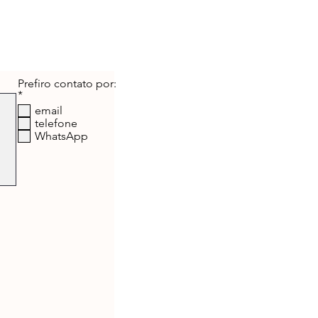
ratuitas!
Prefiro contato por:
O
*
b
email
r
telefone
i
WhatsApp
g
a
t
ó
r
i
o