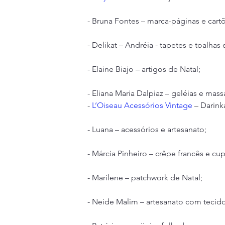
- Bruna Fontes – marca-páginas e cart
- Delikat – Andréia - tapetes e toalhas
- Elaine Biajo – artigos de Natal;
- Eliana Maria Dalpiaz – geléias e mass
- 
L’Oiseau Acessórios Vintage
 – Darink
- Luana – acessórios e artesanato;
- Márcia Pinheiro – crêpe francês e cu
- Marilene – patchwork de Natal;
- Neide Malim – artesanato com tecido