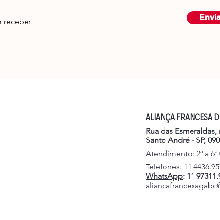
Envia
 receber
ALIANÇA FRANCESA 
Rua das Esmeraldas, n
Santo André - SP, 090
Atendimento: 2ª a 6ª
Telefones: 11 4436.95
WhatsApp
: 11 97311
aliancafrancesagabc