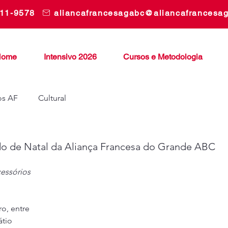
311-9578
aliancafrancesagabc@aliancafrancesa
Home
Intensivo 2026
Cursos e Metodologia
os AF
Cultural
do de Natal da Aliança Francesa do Grande ABC
essórios 
o, entre 
tio 