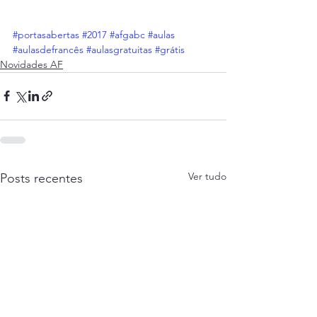
#portasabertas
#2017
#afgabc
#aulas
#aulasdefrancês
#aulasgratuitas
#grátis
Novidades AF
Ver tudo
Posts recentes