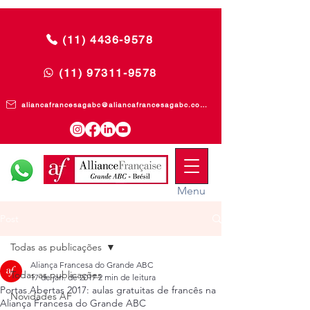
(11) 4436-9578
(11) 97311-9578
aliancafrancesagabc@aliancafrancesagabc.com.br
Menu
Post
Todas as publicações
Aliança Francesa do Grande ABC
Todas as publicações
17 de jan. de 2017
2 min de leitura
Portas Abertas 2017: aulas gratuitas de francês na
Novidades AF
Aliança Francesa do Grande ABC