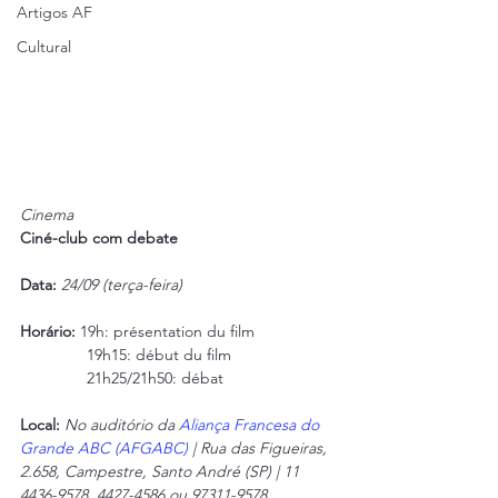
Artigos AF
Cultural
Cinema
Ciné-club com debate
Data:
24/09 (terça-feira) 
Horário:
 19h: présentation du film
               19h15: début du film
               21h25/21h50: débat 
Local: 
No auditório da 
Aliança Francesa do 
Grande ABC (AFGABC)
 | Rua das Figueiras, 
2.658, Campestre, Santo André (SP) | 11 
4436-9578, 4427-4586 ou 97311-9578