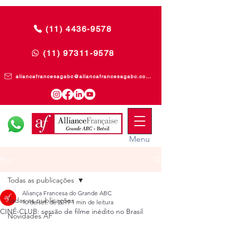
(11) 4436-9578
(11) 97311-9578
aliancafrancesagabc@aliancafrancesagabc.com.br
Menu
Post
Todas as publicações
Aliança Francesa do Grande ABC
Todas as publicações
10 de set. de 2019
1 min de leitura
CINÉ-CLUB: sessão de filme inédito no Brasil
Novidades AF