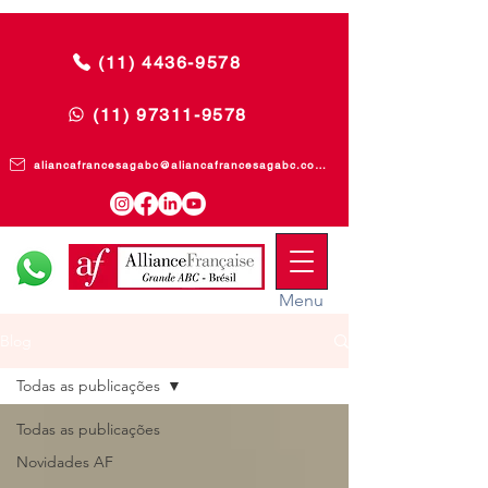
(11) 4436-9578
(11) 97311-9578
aliancafrancesagabc@aliancafrancesagabc.com.br
Menu
Blog
Todas as publicações
Todas as publicações
Novidades AF