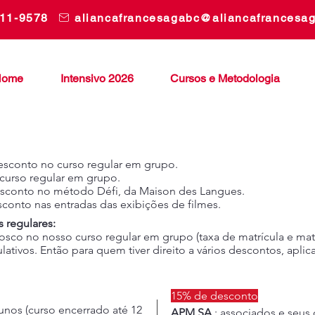
311-9578
aliancafrancesagabc@aliancafrancesa
Home
Intensivo 2026
Cursos e Metodologia
esconto no curso regular em grupo.
curso regular em grupo.
sconto no método Défi, da Maison des Langues.
conto nas entradas das exibições de filmes.
 regulares:
co no nosso curso regular em grupo (taxa de matrícula e mater
ativos. Então para quem tiver direito a vários descontos, apl
15% de desconto
lunos (curso encerrado até 12
APM SA
: associados e seus