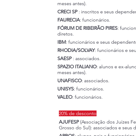
meses antes).
CRECI SP
: inscritos e seus dependen
FAURECIA
: funcionários.
FÓRUM DE RIBEIRÃO PIRES
: funcio
diretos.
IBM
: funcionários e seus dependente
RHODIA/SOLVAY
: funcionários e s
SAESP
: associados.
SPAZIO ITALIANO
: alunos e ex-alun
meses antes).
UNAFISCO
: associados.
UNISYS
: funcionários.
VALEO
: funcionários.
20% de desconto
AJUFESP
(Associação dos Juízes F
Grosso do Sul): associados e seus 
ARBOS
: alunos, pais e funcionários.