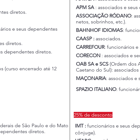
APM
SA
: associados e seus
tes diretos.
ASSOCIAÇÃO RÓDANO
: as
netos, sobrinhos, etc.).
nários e seus dependentes
BAHNHOF IDIOMAS
: funci
CAASP :
associados.
s diretos.
CARREFOUR
: funcionários 
eus dependentes diretos.
CORECON
: associados e se
OAB SA e SCS
(Ordem dos A
os (curso encerrado até 12
Caetano do Sul): associados
MAÇONARIA
: associados e
SPAZIO ITALIANO
: funcioná
25% de desconto
ederais de São Paulo e do Mato
IMT :
funcionários e seus dep
dependentes diretos.
cônjuge).