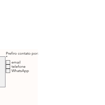
Prefiro contato por:
O
*
b
email
r
telefone
i
WhatsApp
g
a
t
ó
r
i
o