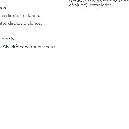
UFABC
: servidores e seus d
cônjuge), estagiários
nos.
es diretos e alunos.
tes diretos e alunos.
 e pais.
O ANDRÉ
: servidores e seus