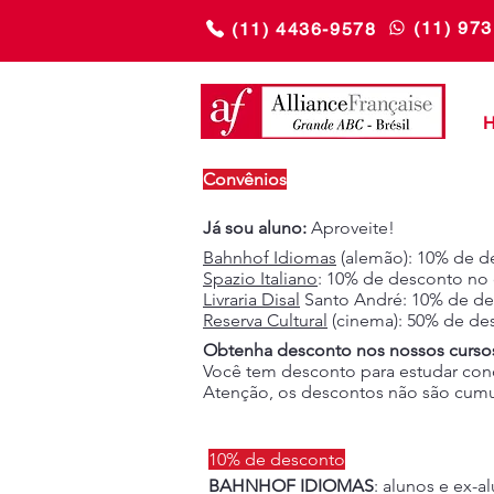
(11) 97
(11) 4436-9578
Convênios
Já sou aluno:
Aproveite!
Bahnhof Idiomas
(alemão): 10% de d
Spazio Italiano
: 10% de desconto no 
Livraria Disal
Santo André: 10% de de
Reserva Cultural
(cinema): 50% de des
Obtenha desconto nos nossos cursos
Você tem desconto para estudar conos
Atenção, os descontos não são cumul
10% de desconto
BAHNHOF IDIOMAS
: alunos e ex-a