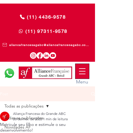
(11) 4436-9578
(11) 97311-9578
aliancafrancesagabc@aliancafrancesagabc.com.br
Menu
Post
Todas as publicações
Aliança Francesa do Grande ABC
Todas as publicações
28 de mai. de 2022
1 min de leitura
Matricule seu filho e estimule o seu
Novidades AF
desenvolvimento!