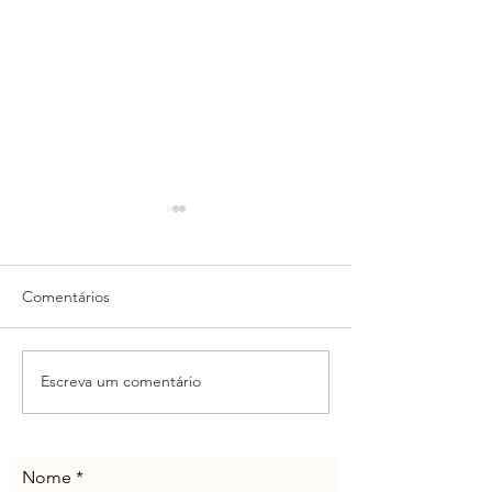
Comentários
Escreva um comentário
Dicas de contas de
Curiosidades do
Instagram francesas
Nacional na Fran
Nome