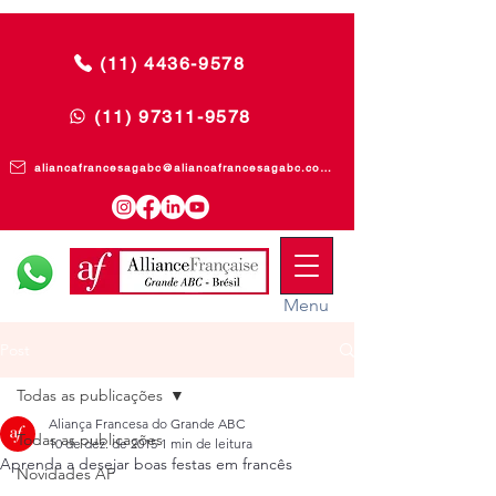
(11) 4436-9578
(11) 97311-9578
aliancafrancesagabc@aliancafrancesagabc.com.br
Menu
Post
Todas as publicações
Aliança Francesa do Grande ABC
Todas as publicações
10 de dez. de 2015
1 min de leitura
Aprenda a desejar boas festas em francês
Novidades AF