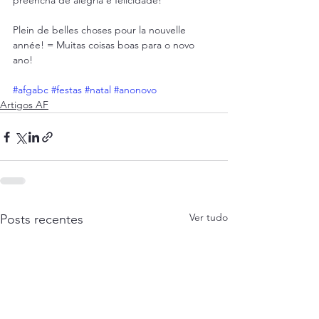
preencha de alegria e felicidade!
Plein de belles choses pour la nouvelle 
année! = Muitas coisas boas para o novo 
ano!
#afgabc
#festas
#natal
#anonovo
Artigos AF
Ver tudo
Posts recentes