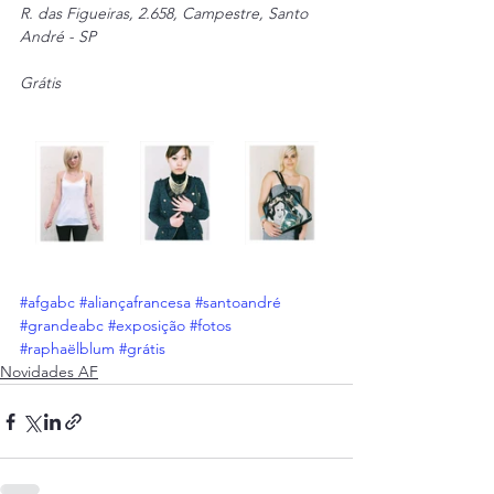
R. das Figueiras, 2.658, Campestre, Santo 
André - SP
Grátis
#afgabc
#aliançafrancesa
#santoandré
#grandeabc
#exposição
#fotos
#raphaëlblum
#grátis
Novidades AF