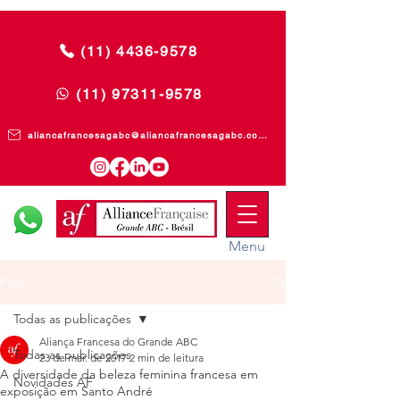
(11) 4436-9578
(11) 97311-9578
aliancafrancesagabc@aliancafrancesagabc.com.br
Menu
Post
Todas as publicações
Aliança Francesa do Grande ABC
Todas as publicações
23 de mar. de 2017
2 min de leitura
A diversidade da beleza feminina francesa em
Novidades AF
exposição em Santo André