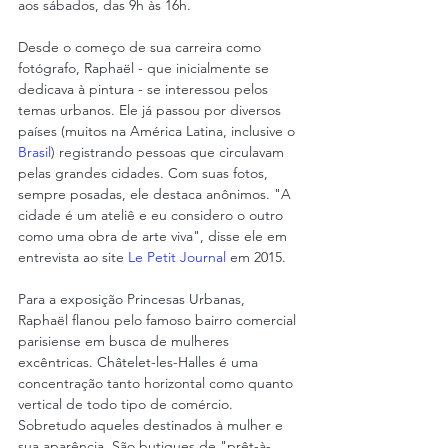
aos sábados, das 9h às 16h.
Desde o começo de sua carreira como 
fotógrafo, Raphaël - que inicialmente se 
dedicava à pintura - se interessou pelos 
temas urbanos. Ele já passou por diversos 
países (muitos na América Latina, inclusive o 
Brasil
) registrando pessoas que circulavam 
pelas grandes cidades. Com suas fotos, 
sempre posadas, ele destaca anônimos. "A 
cidade é um ateliê e eu considero o outro 
como uma obra de arte viva", disse ele em 
entrevista ao site 
Le Petit Journal
 em 2015.
Para a exposição Princesas Urbanas, 
Raphaël flanou pelo famoso bairro comercial 
parisiense em busca de mulheres 
excêntricas. Châtelet-les-Halles é uma 
concentração tanto horizontal como quanto 
vertical de todo tipo de comércio. 
Sobretudo aqueles destinados à mulher e 
sua aparência. São butiques de "prêt-à-