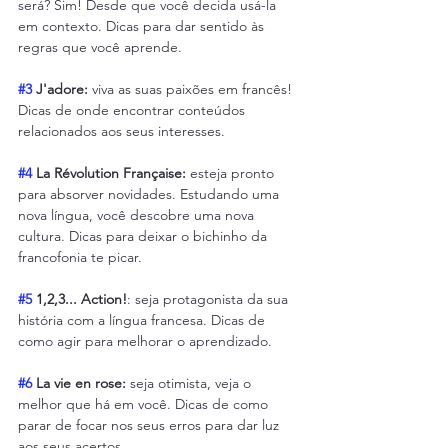
será? Sim! Desde que você decida usá-la 
em contexto. Dicas para dar sentido às 
regras que você aprende.
#3
 J'adore:
 viva as suas paixões em francês! 
Dicas de onde encontrar conteúdos 
relacionados aos seus interesses.
#4
 La Révolution Française:
 esteja pronto 
para absorver novidades. Estudando uma 
nova língua, você descobre uma nova 
cultura. Dicas para deixar o bichinho da 
francofonia te picar.
#5
 1,2,3... Action!
: seja protagonista da sua 
história com a língua francesa. Dicas de 
como agir para melhorar o aprendizado.
#6
 La vie en rose:
 seja otimista, veja o 
melhor que há em você. Dicas de como 
parar de focar nos seus erros para dar luz 
aos seus acertos.