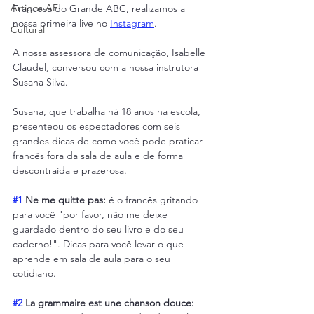
Artigos AF
Francesa do Grande ABC, realizamos a 
nossa primeira live no 
Instagram
.
Cultural
A nossa assessora de comunicação, Isabelle 
Claudel, conversou com a nossa instrutora 
Susana Silva.
Susana, que trabalha há 18 anos na escola, 
presenteou os espectadores com seis 
grandes dicas de como você pode praticar 
francês fora da sala de aula e de forma 
descontraída e prazerosa.
#1
 Ne me quitte pas:
 é o francês gritando 
para você "por favor, não me deixe 
guardado dentro do seu livro e do seu 
caderno!". Dicas para você levar o que 
aprende em sala de aula para o seu 
cotidiano.
#2
 La grammaire est une chanson douce: