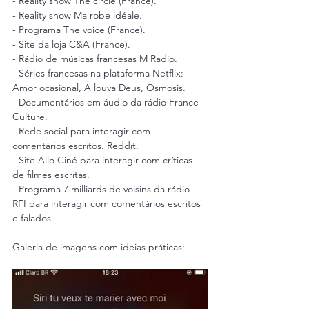
- Reality show The circle (France).
- Reality show Ma robe idéale.
- Programa The voice (France).
- Site da loja C&A (France).
- Rádio de músicas francesas M Radio.
- Séries francesas na plataforma Netflix: 
Amor ocasional, A louva Deus, Osmosis.
- Documentários em áudio da rádio France 
Culture.
- Rede social para interagir com 
comentários escritos. Reddit.
- Site Allo Ciné para interagir com críticas 
de filmes escritas.
- Programa 7 milliards de voisins da rádio 
RFI para interagir com comentários escritos 
e falados.
Galeria de imagens com ideias práticas: