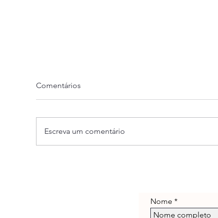
Comentários
Escreva um comentário
Super Novidade para Dia dos
Mat
Namorados!
o
Nome