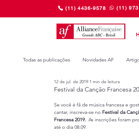
(11) 97
(11) 4436-9578
Todas as publicações
Novidades AF
Artig
12 de jul. de 2019
1 min de leitura
Festival da Canção Frances
Se você é fã de música francesa e gost
cantar, inscreva-se no 
Festival da Canç
Francesa 2019. 
 As inscrições foram pr
até o dia 08.09.