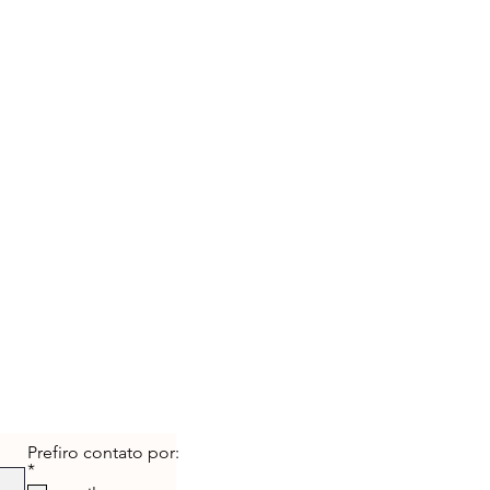
ratuitas!
Prefiro contato por:
O
*
b