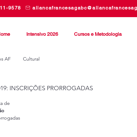
311-9578
aliancafrancesagabc@aliancafrancesa
Home
Intensivo 2026
Cursos e Metodologia
os AF
Cultural
a 2019: INSCRIÇÕES PRORROGADAS
a de 
ão 
orrogadas 