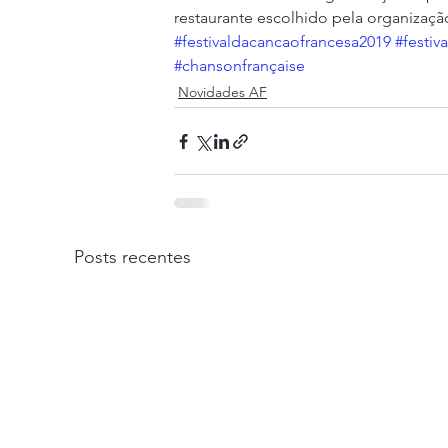
restaurante escolhido pela organizaçã
#festivaldacancaofrancesa2019
#festiv
#chansonfrançaise
Novidades AF
Posts recentes