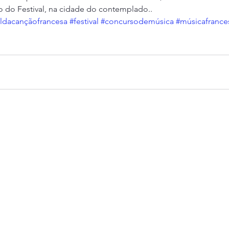
o do Festival, na cidade do contemplado..
aldacançãofrancesa
#festival
#concursodemúsica
#músicafrance