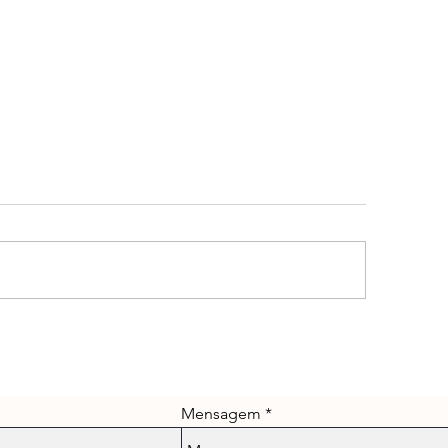
Semana de Aulas G
ricule seu filho e estimule
 seu desenvolvimento!
Mensagem