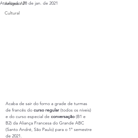
Atualizado:
28 de jan. de 2021
Artigos AF
Cultural
Acaba de sair do forno a grade de turmas 
de francês do 
curso regular
 (todos os níveis) 
e do curso especial de 
conversação
 (B1 e 
B2) da Aliança Francesa do Grande ABC 
(Santo André, São Paulo) para o 1° semestre 
de 2021.