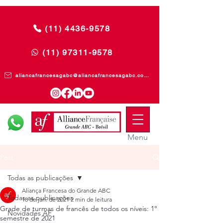
(11) 4436-9578
(11) 97311-9578
aliancafrancesagabc@aliancafrancesagabc.com.br
Menu
Post
Todas as publicações
Aliança Francesa do Grande ABC
Todas as publicações
18 de jan. de 2021
2 min de leitura
Grade de turmas de francês de todos os níveis: 1°
Novidades AF
semestre de 2021