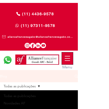
(11) 4436-9578
(11) 97311-9578
aliancafrancesagabc@aliancafrancesagabc.com.br
Menu
Blog
Todas as publicações
Todas as publicações
Novidades AF